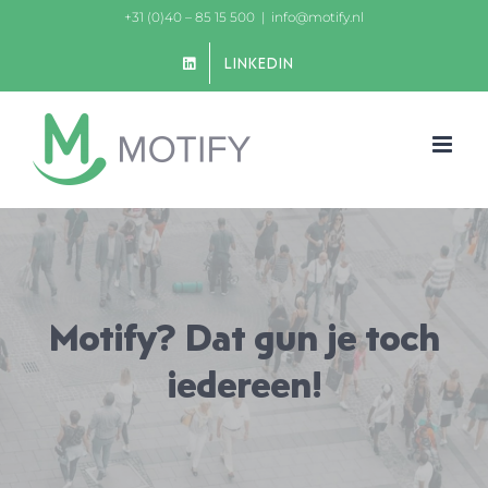
Ga
+31 (0)40 – 85 15 500
|
info@motify.nl
naar
LINKEDIN
inhoud
Motify? Dat gun je toch
iedereen!