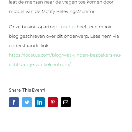
laat de mensen naar de vragen toe komen door
middel van de Motify BelevingsMonitor.
Onze businesspartner
Locatus
heeft een mooie
blog geschreven over dit onderwerp. Lees hem via
onderstaande link:
https://locatus.com/blog/wat-vinden-bezoekers-nu-
echt-van-je-winkelcentrum/
Share This Event!
Facebook
Twitter
LinkedIn
Pinterest
E-
mail