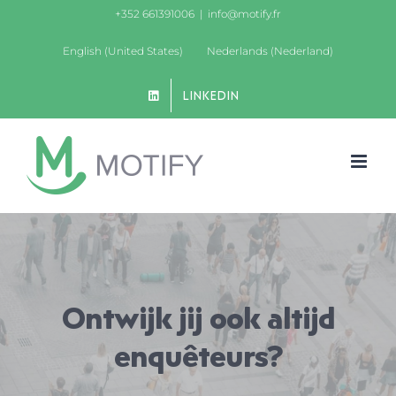
Ga
+352 661391006
|
info@motify.fr
naar
English (United States)
Nederlands (Nederland)
inhoud
LINKEDIN
Ontwijk jij ook altijd
enquêteurs?