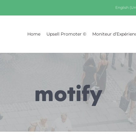
English (Un
Home
Upsell Promoter ©
Moniteur d’Expérien
motify