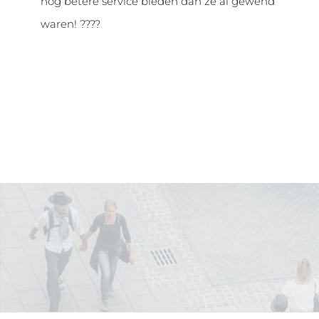
nog betere service bieden dan ze al gewend
waren! ????