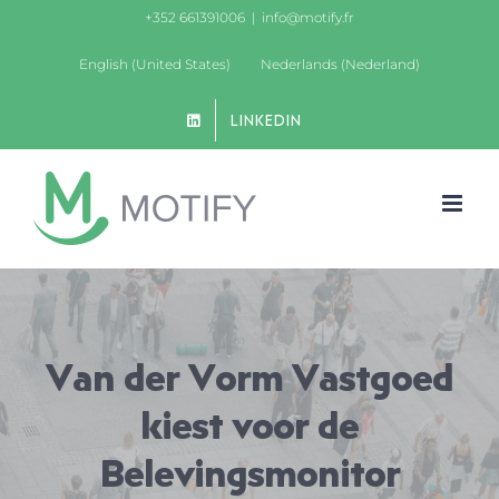
Ga
+352 661391006
|
info@motify.fr
naar
English (United States)
Nederlands (Nederland)
inhoud
LINKEDIN
Van der Vorm Vastgoed
kiest voor de
Belevingsmonitor